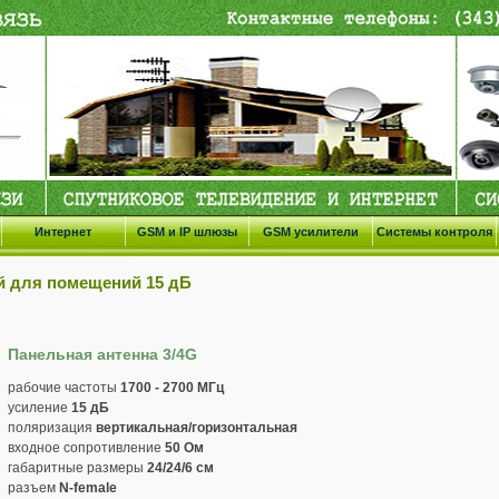
Интернет
GSM и IP шлюзы
GSM усилители
Системы контроля
ой для помещений 15 дБ
Панельная антенна 3/4G
рабочие частоты
1700 - 2700 МГц
усиление
15 дБ
поляризация
вертикальная/горизонтальная
входное сопротивление
50 Ом
габаритные размеры
24/24/6 см
разъем
N-female